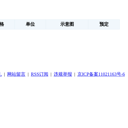
格
单位
示意图
预定
礼
|
网站留言
|
RSS订阅
|
违规举报
|
京ICP备案11021163号-6