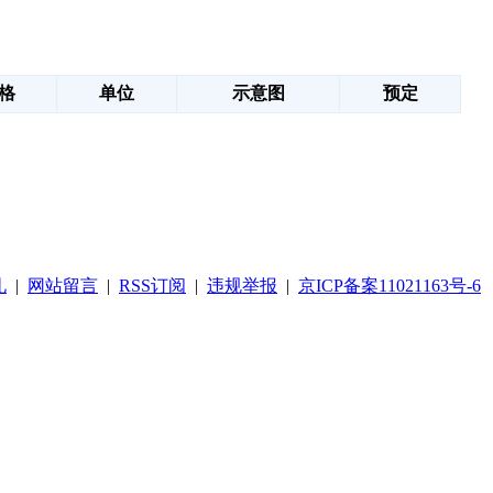
格
单位
示意图
预定
礼
|
网站留言
|
RSS订阅
|
违规举报
|
京ICP备案11021163号-6